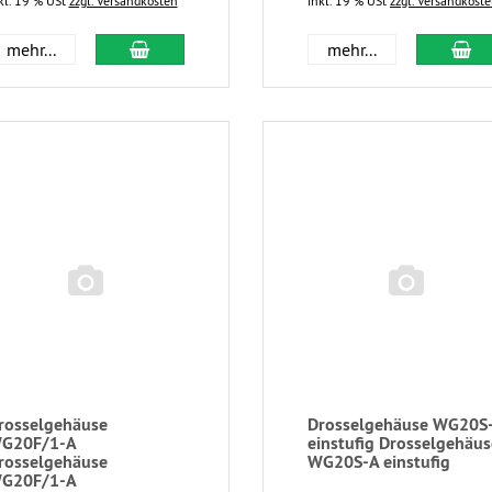
kl. 19 % USt
zzgl. Versandkosten
inkl. 19 % USt
zzgl. Versandkost
mehr...
mehr...
rosselgehäuse
Drosselgehäuse WG20S
G20F/1-A
einstufig Drosselgehäus
rosselgehäuse
WG20S-A einstufig
G20F/1-A