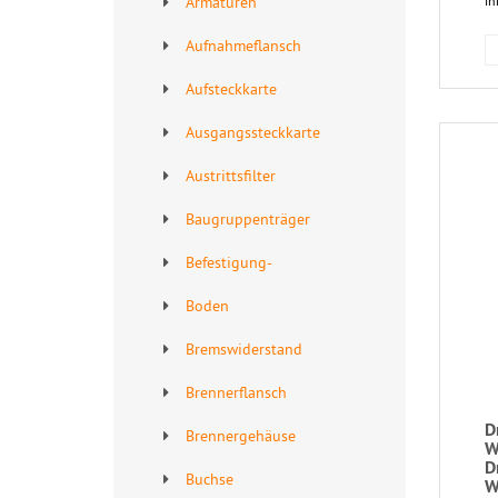
Armaturen
in
Aufnahmeflansch
Aufsteckkarte
Ausgangssteckkarte
Austrittsfilter
Baugruppenträger
Befestigung-
Boden
Bremswiderstand
Brennerflansch
D
Brennergehäuse
W
D
Buchse
W