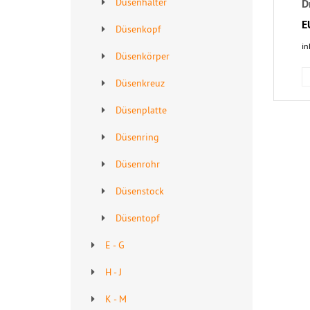
Düsenhalter
D
E
Düsenkopf
in
Düsenkörper
Düsenkreuz
Düsenplatte
Düsenring
Düsenrohr
Düsenstock
Düsentopf
E - G
H - J
K - M