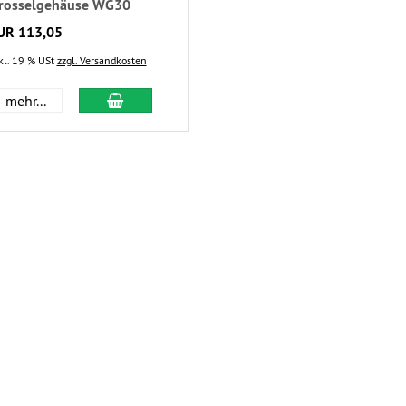
rosselgehäuse WG30
UR 113,05
kl. 19 % USt
zzgl. Versandkosten
mehr...