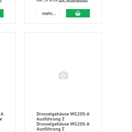
en
inkl. 19 % USt
zzgl. Versandkosten
mehr...
-A
Drosselgehäuse WG20S-A
e
Ausführung Z
Drosselgehäuse WG20S-A
Ausführung Z