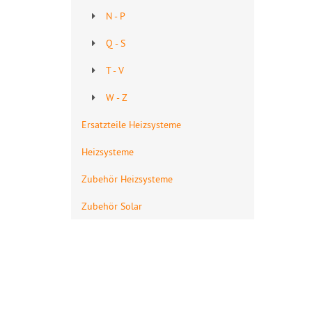
N - P
Q - S
T - V
W - Z
Ersatzteile Heizsysteme
Heizsysteme
Zubehör Heizsysteme
Zubehör Solar