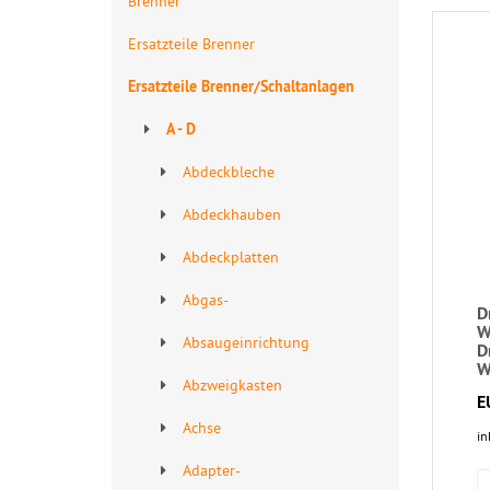
Brenner
Ersatzteile Brenner
Ersatzteile Brenner/Schaltanlagen
A - D
Abdeckbleche
Abdeckhauben
Abdeckplatten
Abgas-
D
W
Absaugeinrichtung
D
W
Abzweigkasten
E
Achse
in
Adapter-