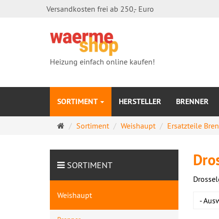
Versandkosten frei ab 250,- Euro
Heizung einfach online kaufen!
SORTIMENT
HERSTELLER
BRENNER
Startseite
Sortiment
Weishaupt
Ersatzteile Bre
Dro
SORTIMENT
Drossel
Weishaupt
- Aus