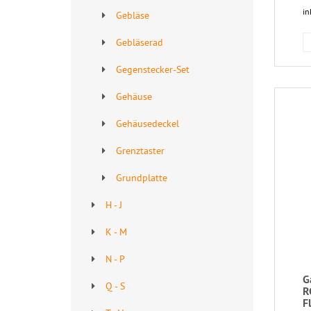
in
Gebläse
Gebläserad
Gegenstecker-Set
Gehäuse
Gehäusedeckel
Grenztaster
Grundplatte
H - J
K - M
N - P
G
Q - S
R
F