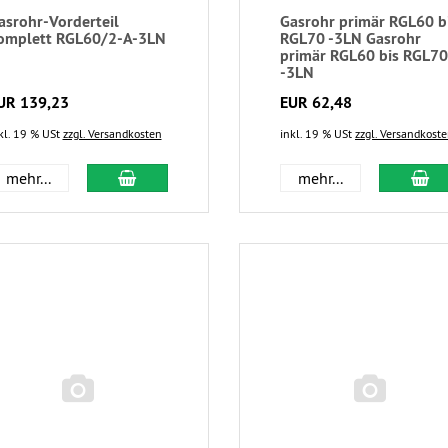
asrohr-Vorderteil
Gasrohr primär RGL60 b
omplett RGL60/2-A-3LN
RGL70 -3LN Gasrohr
primär RGL60 bis RGL70
-3LN
UR 139,23
EUR 62,48
kl. 19 % USt
zzgl. Versandkosten
inkl. 19 % USt
zzgl. Versandkost
mehr...
mehr...