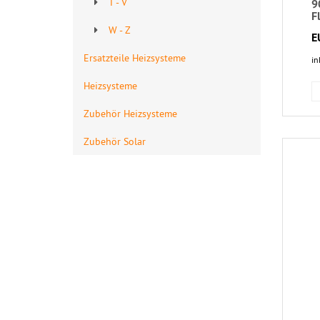
T - V
9
F
W - Z
E
Ersatzteile Heizsysteme
in
Heizsysteme
Zubehör Heizsysteme
Zubehör Solar