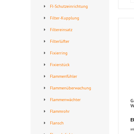
FI-Schutzeinrichtung
Filter-Kupplung
Filtereinsatz
Filterlüfter
Fixierring
Fixierstück
Flammenfühler
Flammenüberwachung
Flammenwächter
G
W
Flammrohr
E
Flansch
in