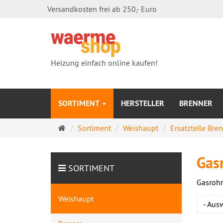
Versandkosten frei ab 250,- Euro
Heizung einfach online kaufen!
SORTIMENT
HERSTELLER
BRENNER
Startseite
Sortiment
Weishaupt
Ersatzteile Bre
Gas
SORTIMENT
Gasrohr
Weishaupt
- Aus