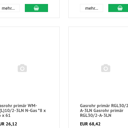
mehr...
mehr...
asrohr primär WM-
Gasrohr primär RGL30/
(L)10/2-3LN N-Gas *8 x
A-3LN Gasrohr primär
6 x 61
RGL30/2-A-3LN
UR 26,12
EUR 68,42