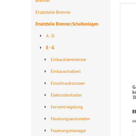
Brenner
Ersatzteile Brenner
Ersatzteile Brenner/Schaltanlagen
A - D
E - G
Einbauklemmleiste
Einbauschaltteil
Einschraubstutzen
G
k
Elektrodenhalter
3
Fernentriegelung
E
Feuerungsautomaten
in
Feuerungsmanager