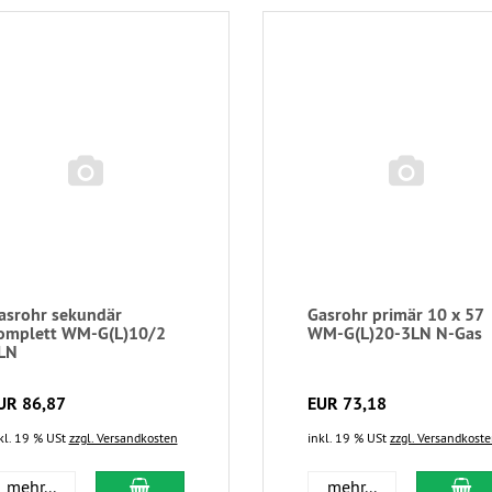
asrohr sekundär
Gasrohr primär 10 x 57
omplett WM-G(L)10/2
WM-G(L)20-3LN N-Gas
LN
UR 86,87
EUR 73,18
kl. 19 % USt
zzgl. Versandkosten
inkl. 19 % USt
zzgl. Versandkost
mehr...
mehr...