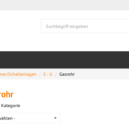
nner/Schaltanlagen
E - G
Gasrohr
rohr
 Kategorie
wählen -