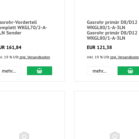
asrohr-Vorderteil
Gasrohr primär D8/D12
omplett WKGL70/2-A-
WKGL80/1-A-3LN
LN Sonder
Gasrohr primär D8/D12
WKGL80/1-A-3LN
UR 161,84
EUR 121,38
kl. 19 % USt
zzgl. Versandkosten
inkl. 19 % USt
zzgl. Versandkost
mehr...
mehr...