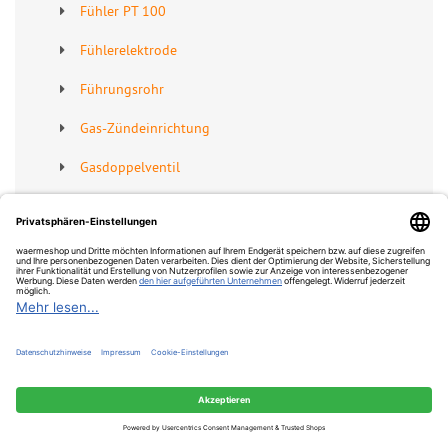
Fühler PT 100
Fühlerelektrode
Führungsrohr
Gas-Zündeinrichtung
Gasdoppelventil
Gasdrossel
Gasrohr
Gasschlauch
Gebläse
Gebläserad
Gegenstecker-Set
War
0 Artikel
Gehäuse