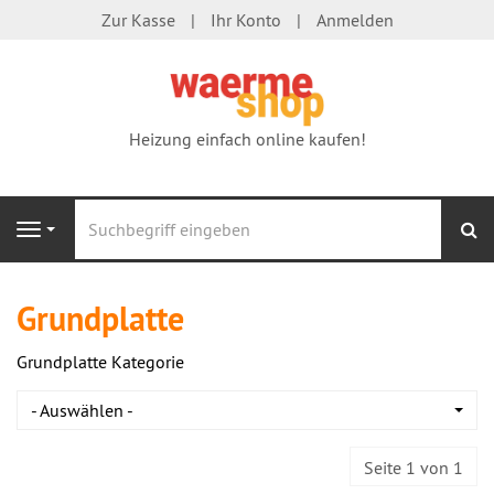
Zur Kasse
Ihr Konto
Anmelden
Heizung einfach online kaufen!
S
Navigation
Grundplatte
Grundplatte Kategorie
- Auswählen -
Seite 1 von 1